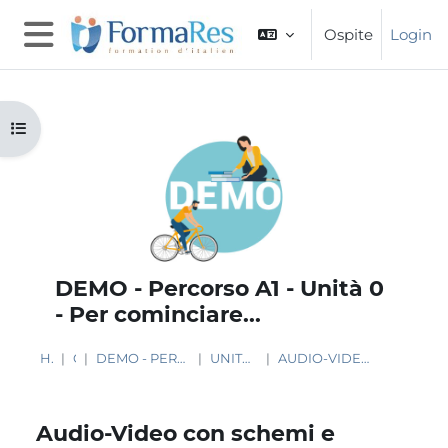
Vai al contenuto principale
Ospite
Login
Pannello laterale
Apri indice del corso
DEMO - Percorso A1 - Unità 0
- Per cominciare...
HOME
CORSI
DEMO - PERCORSO A1 - UNITÀ 0 - PER COMINCIARE...
UNITÀ 0 - PER COMINCIARE...
AUDIO-VIDEO CON SCHEMI E ESERCIZI - I SUONI C E CH
Audio-Video con schemi e