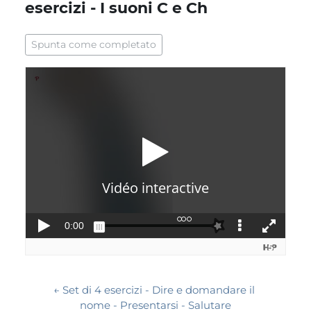
esercizi - I suoni C e Ch
Aggregazione dei criteri
Spunta come completato
← Set di 4 esercizi - Dire e domandare il 
nome - Presentarsi - Salutare