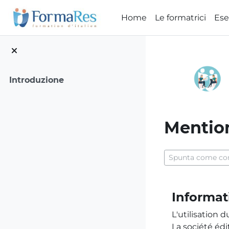
Vai al contenuto principale
Home
Le formatrici
Ese
Introduzione
Mention
Aggregazione dei
Spunta come co
Informat
L'utilisation 
La société éd