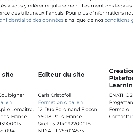
tés à vous y référer régulièrement. Les mentions légales 
nce des tribunaux français. Pour plus d’informations no
confidentialité des données
ainsi que de nos
conditions 
Créatio
 site
Editeur du site
Platefo
Learni
 Couloigner
Carla Cristofoli
ENATHOS
talien
Formation d’italien
Progettar
Spire Lemaitre,
12, Rue Ferdinand Flocon
Formare
nes, France
75018 Paris, France
Contact:
i
093900015
Siret : 51214092200018
0851094
N.D.A. : 11755074575