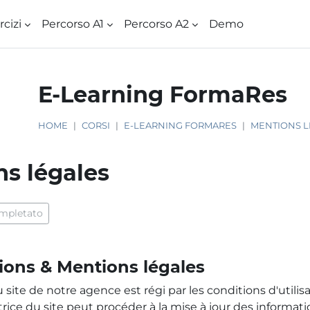
rcizi
Percorso A1
Percorso A2
Demo
E-Learning FormaRes
HOME
CORSI
E-LEARNING FORMARES
MENTIONS L
s légales
 criteri
mpletato
ions & Mentions légales
du site de notre agence est régi par les conditions d'utili
itrice du site peut procéder à la mise à jour des inform