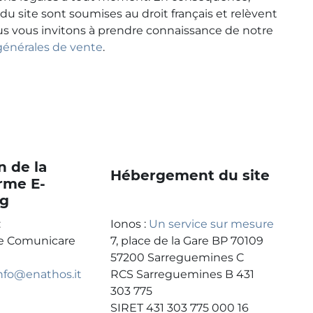
du site sont soumises au droit français et relèvent
us vous invitons à prendre connaissance de notre
générales de vente
.
n de la
Hébergement du site
rme E-
ng
:
Ionos :
Un service sur mesure
e Comunicare
7, place de la Gare BP 70109
57200 Sarreguemines C
nfo@enathos.it
RCS Sarreguemines B 431
303 775
SIRET 431 303 775 000 16