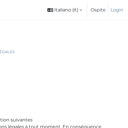
Italiano ‎(it)‎
Ospite
Login
ÉGALES
sation suivantes
ations légales à tout moment. En conséquence,