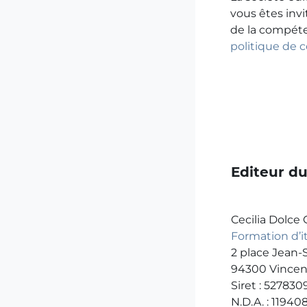
vous êtes invi
de la compéte
politique de 
Editeur du
Cecilia Dolce
Formation d’i
2 place Jean-
94300 Vincen
Siret : 52783
N.D.A. : 1194