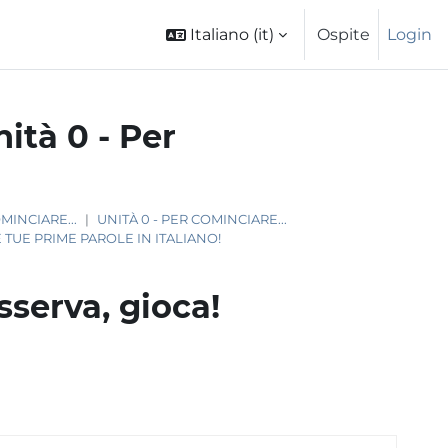
Italiano ‎(it)‎
Ospite
Login
ità 0 - Per
MINCIARE...
UNITÀ 0 - PER COMINCIARE...
E TUE PRIME PAROLE IN ITALIANO!
sserva, gioca!