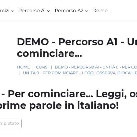
rcizi
Percorso A1
Percorso A2
Demo
DEMO - Percorso A1 - Un
cominciare...
HOME
CORSI
DEMO - PERCORSO A1 - UNITÀ 0 - PER CO
UNITÀ 0 - PER COMINCIARE... LEGGI, OSSERVA, GIOCA! L
 - Per cominciare... Leggi, o
prime parole in italiano!
 criteri
mpletato