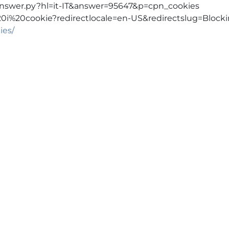
answer.py?hl=it-IT&answer=95647&p=cpn_cookies
re%20i%20cookie?redirectlocale=en-US&redirectslug=Block
ies/
Seguici