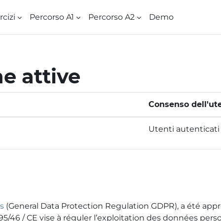
rcizi
Percorso A1
Percorso A2
Demo
he attive
Consenso dell'ut
Utenti autenticati
es
(General Data Protection Regulation GDPR), a été appr
5/46 / CE vise à réguler l’exploitation des données perso