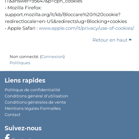
IT&answer=95647&p=cpn_cookies
• Mozilla Firefox:
support.mozilla.org/it/kb/Bloccare%20i%20cookie?
redirectlocale=en-US&redirectslug=Blocking+cookies
• Apple Safari :
www.apple.com/it/privacy/use-of-cookies/
Retour en haut
Non connecté. (
Connexion
)
Politiques
Liens rapides
Politique de confidentialité
Conditions général d'utilisation
Conditions générales de vente
Mentions légales FormaRes
Contact
Suivez-nous