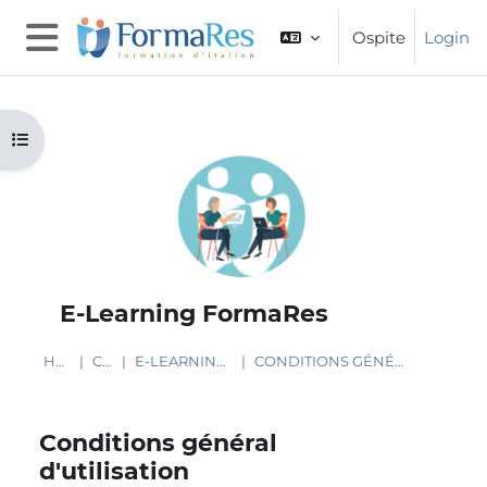
Vai al contenuto principale
Ospite
Login
Pannello laterale
Apri indice del corso
E-Learning FormaRes
HOME
CORSI
E-LEARNING FORMARES
CONDITIONS GÉNÉRAL D'UTILISATION
Conditions général
d'utilisation