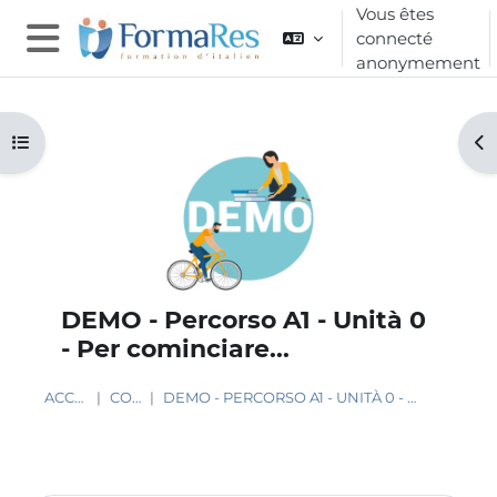
Passer au contenu principal
Vous êtes
connecté
anonymement
Panneau latéral
Ouvrir l’index du cours
Ouv
DEMO - Percorso A1 - Unità 0
- Per cominciare...
ACCUEIL
COURS
DEMO - PERCORSO A1 - UNITÀ 0 - PER COMINCIARE...